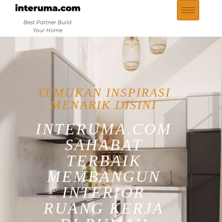
Best Partner Build
Your Home
TEMUKAN INSPIRASI
MENARIK DISINI
INTERUMA.COM
SAHABAT
TERBAIK
MEMBANGUN
INTERIOR
RUANG KERJA