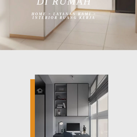
DI RUMAH
HOME
>
LAYANAN KAMI
>
INTERIOR RUANG KERJA