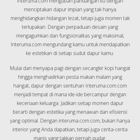
Interuma.com mengubah pandangan itu dengan
menciptakan dapur impian yang tak hanya
menghidangkan hidangan lezat, tetapi juga momen tak
terlupakan. Dengan perpaduan desain yang
mengagumkan dan fungsionalitas yang maksimal,
Interuma.com mengundang kamu untuk mendapatkan
ke estetikan di setiap sudut dapur kamu.
Mulai dari menyapa pagi dengan secangkir kopi hangat
hingga menghadirkan pesta makan malam yang
hangat, dapur dengan sentuhan Interuma.com.com
menjadi tempat di mana ide-ide bercampur dengan
keceriaan keluarga. Jadikan setiap momen dapur
berarti dengan estetika yang menawan dan efisiensi
yang optimal. Dengan interuma.com.com, bukan hanya
interior yang Anda dapatkan, tetapi juga cerita-cerita
manis yang takkan pernah pudar.