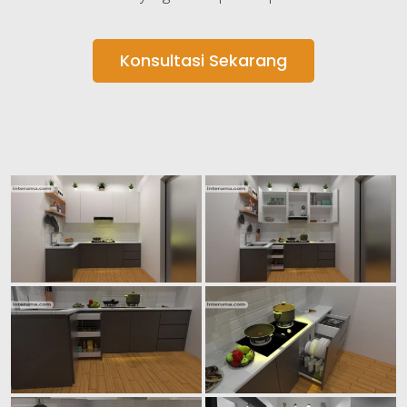
Konsultasi Sekarang