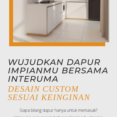
WUJUDKAN DAPUR
IMPIANMU BERSAMA
INTERUMA
DESAIN CUSTOM
SESUAI KEINGINAN
Siapa bilang dapur hanya untuk memasak?