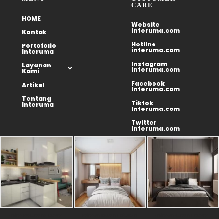
CARE
HOME
Website
interuma.com
Kontak
Hotline
Portofolio
interuma.com
Interuma
Instagram
Layanan
interuma.com
Kami
Facebook
Artikel
interuma.com
Tentang
Tiktok
Interuma
Interuma.com
Twitter
interuma.com
interuma.com-cover-
interuma.com-desain
interuma.com-cover-