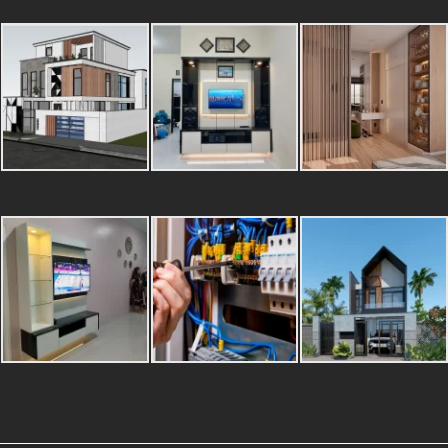
edit-2
interior kamar interuma
bedroom-1
sketsa-fasad-rumah-
interuma.com-backdrop-
interuma.com-interior-
interuma.com
tv
kamar
interuma.com-backdrop-
instalasi listrik panel
interuma.com-arsitektur
tv-minimalis
interuma.com