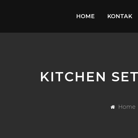
HOME
KONTAK
KITCHEN SET
Home