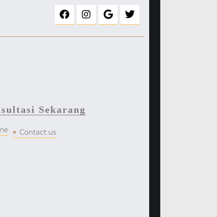
sultasi Sekarang
me
Contact us