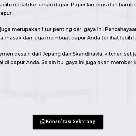
ebih mudah ke lemari dapur. Paper lanterns dan bamb
apur.
juga merupakan fitur penting dari gaya ini. Pencaha
 masak dan juga membuat dapur Anda terlihat lebih l
n desain dari Jepang dan Skandinavia, kitchen set 
l di dapur Anda. Selain itu, gaya ini juga akan member
Konsultasi Sekarang