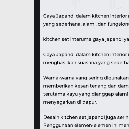
Gaya Japandi dalam kitchen interi
yang sederhana, alami, dan fungsion
kitchen set interuma gaya japandi y
Gaya Japandi dalam kitchen interio
menghasilkan suasana yang sederhana
Warna-warna yang sering digunakan d
memberikan kesan tenang dan damai 
terutama kayu yang dianggap alami 
menyegarkan di dapur.
Desain kitchen set japandi juga ser
Penggunaan elemen-elemen ini mem