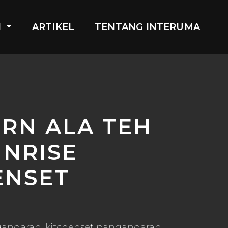
I
ARTIKEL
TENTANG INTERUMA
ERN ALA TEH
UNRISE
ENSET
gandaran, kitchenset pangandaran