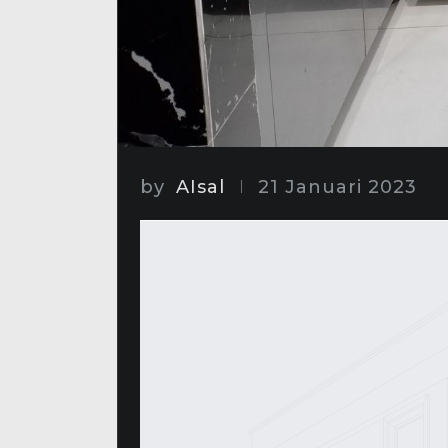
by
AIsal
21 Januari 2023