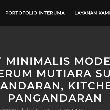
PORTOFOLIO INTERUMA
LAYANAN KAM
 MINIMALIS MOD
ERUM MUTIARA S
ANDARAN, KITCH
PANGANDARAN
 modern ala teh mia perum mutiara sunrise pan