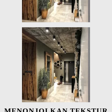
MENONJOLKAN TEKSTUR