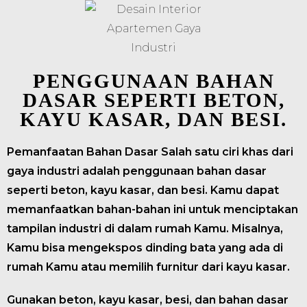
PENGGUNAAN BAHAN
DASAR SEPERTI BETON,
KAYU KASAR, DAN BESI.
Pemanfaatan Bahan Dasar Salah satu ciri khas dari
gaya industri adalah penggunaan bahan dasar
seperti beton, kayu kasar, dan besi. Kamu dapat
memanfaatkan bahan-bahan ini untuk menciptakan
tampilan industri di dalam rumah Kamu. Misalnya,
Kamu bisa mengekspos dinding bata yang ada di
rumah Kamu atau memilih furnitur dari kayu kasar.
Gunakan beton, kayu kasar, besi, dan bahan dasar