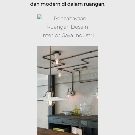
dan modern di dalam ruangan.