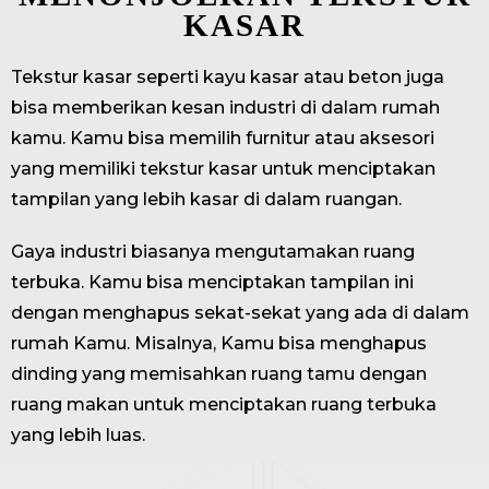
KASAR
Tekstur kasar seperti kayu kasar atau beton juga
bisa memberikan kesan industri di dalam rumah
kamu. Kamu bisa memilih furnitur atau aksesori
yang memiliki tekstur kasar untuk menciptakan
tampilan yang lebih kasar di dalam ruangan.
Gaya industri biasanya mengutamakan ruang
terbuka. Kamu bisa menciptakan tampilan ini
dengan menghapus sekat-sekat yang ada di dalam
rumah Kamu. Misalnya, Kamu bisa menghapus
dinding yang memisahkan ruang tamu dengan
ruang makan untuk menciptakan ruang terbuka
yang lebih luas.