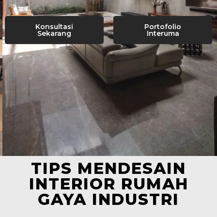
Konsultasi
Portofolio
Sekarang
Interuma
TIPS MENDESAIN
INTERIOR RUMAH
GAYA INDUSTRI