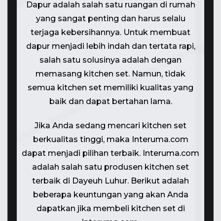
Dapur adalah salah satu ruangan di rumah
yang sangat penting dan harus selalu
terjaga kebersihannya. Untuk membuat
dapur menjadi lebih indah dan tertata rapi,
salah satu solusinya adalah dengan
memasang kitchen set. Namun, tidak
semua kitchen set memiliki kualitas yang
baik dan dapat bertahan lama.
Jika Anda sedang mencari kitchen set
berkualitas tinggi, maka Interuma.com
dapat menjadi pilihan terbaik. Interuma.com
adalah salah satu produsen kitchen set
terbaik di Dayeuh Luhur. Berikut adalah
beberapa keuntungan yang akan Anda
dapatkan jika membeli kitchen set di