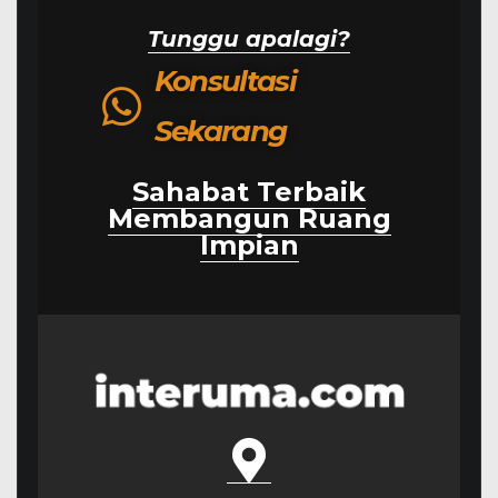
Tunggu apalagi?
Konsultasi
Sekarang
Sahabat Terbaik
Membangun Ruang
Impian