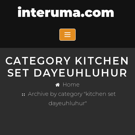
CATEGORY KITCHEN
SET DAYEUHLUHUR
Home
Archive by category "kitchen set
dayeuhluhur"