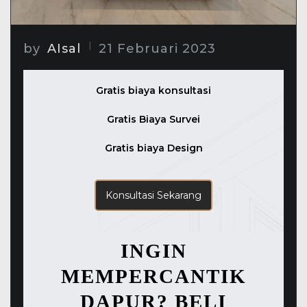
by
AIsal
21 Februari 2023
Gratis biaya konsultasi
Gratis Biaya Survei
Gratis biaya Design
Konsultasi Sekarang
INGIN
MEMPERCANTIK
DAPUR? BELI