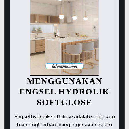
MENGGUNAKAN
ENGSEL HYDROLIK
SOFTCLOSE
Engsel hydrolik softclose adalah salah satu
teknologi terbaru yang digunakan dalam