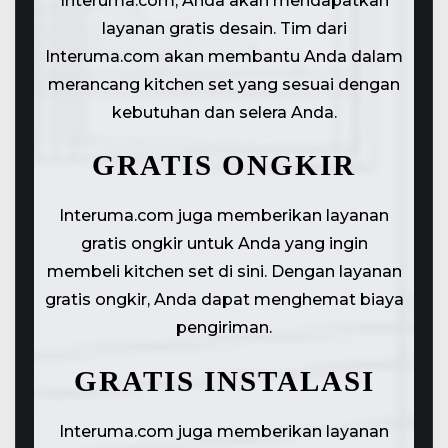
Interuma.com, Anda akan mendapatkan
layanan gratis desain. Tim dari
Interuma.com akan membantu Anda dalam
merancang kitchen set yang sesuai dengan
kebutuhan dan selera Anda.
GRATIS ONGKIR
Interuma.com juga memberikan layanan
gratis ongkir untuk Anda yang ingin
membeli kitchen set di sini. Dengan layanan
gratis ongkir, Anda dapat menghemat biaya
pengiriman.
GRATIS INSTALASI
Interuma.com juga memberikan layanan