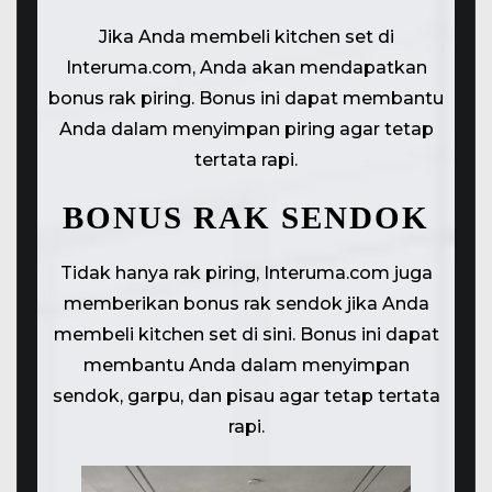
Jika Anda membeli kitchen set di
Interuma.com, Anda akan mendapatkan
bonus rak piring. Bonus ini dapat membantu
Anda dalam menyimpan piring agar tetap
tertata rapi.
BONUS RAK SENDOK
Tidak hanya rak piring, Interuma.com juga
memberikan bonus rak sendok jika Anda
membeli kitchen set di sini. Bonus ini dapat
membantu Anda dalam menyimpan
sendok, garpu, dan pisau agar tetap tertata
rapi.