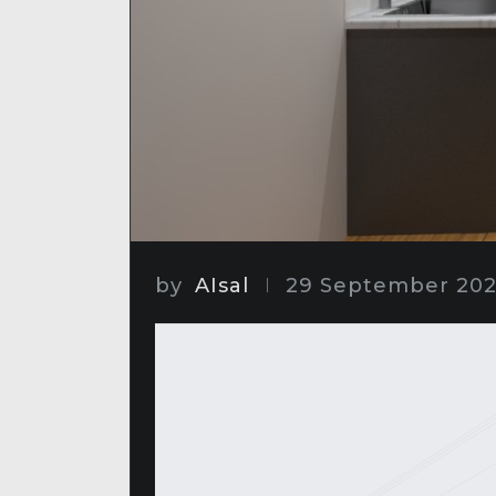
by
AIsal
29 September 20